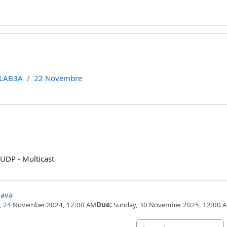
LAB3A
22 Novembre
line
 UDP - Multicast
Assignment
Java
, 24 November 2024, 12:00 AM
Due:
Sunday, 30 November 2025, 12:00 