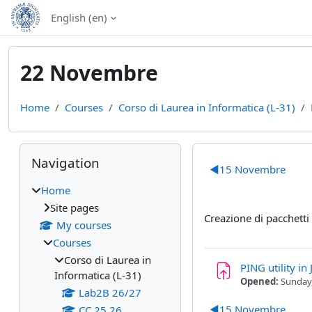
Skip to main content
English ‎(en)‎
22 Novembre
Home
Courses
Corso di Laurea in Informatica (L-31)
Blocks
Skip Navigation
Section out
Navigation
◀︎
15 Novembre
Home
Site pages
Creazione di pacchetti
My courses
Courses
Corso di Laurea in
PING utility in 
Informatica (L-31)
Opened:
Sunday
Lab2B 26/27
◀︎
15 Novembre
CC 25 26