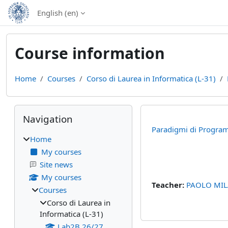
Skip to main content
English ‎(en)‎
Course information
Home
Courses
Corso di Laurea in Informatica (L-31)
Blocks
Skip Navigation
Navigation
Paradigmi di Progra
Home
My courses
Site news
My courses
Teacher:
PAOLO MI
Courses
Corso di Laurea in
Informatica (L-31)
Lab2B 26/27