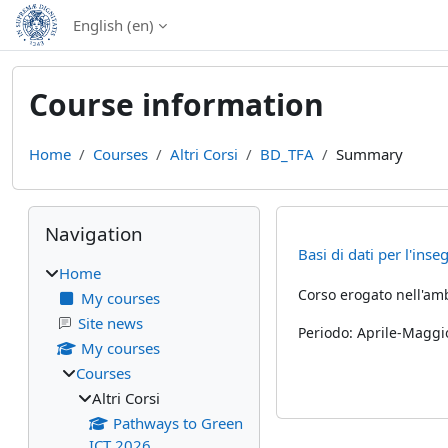
Skip to main content
English ‎(en)‎
Course information
Home
Courses
Altri Corsi
BD_TFA
Summary
Blocks
Skip Navigation
Navigation
Basi di dati per l'in
Home
Corso erogato nell'amb
My courses
Site news
Periodo: Aprile-Maggi
My courses
Courses
Altri Corsi
Pathways to Green
ICT 2026