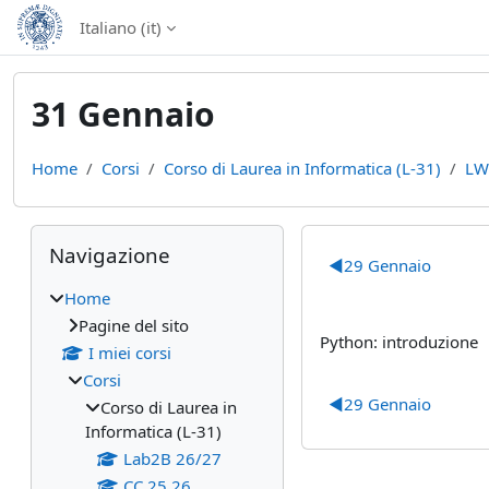
Vai al contenuto principale
Italiano ‎(it)‎
31 Gennaio
Home
Corsi
Corso di Laurea in Informatica (L-31)
LW
Blocchi
Salta Navigazione
Schema del
Navigazione
◀︎
29 Gennaio
Home
Pagine del sito
Python: introduzione
I miei corsi
Corsi
◀︎
29 Gennaio
Corso di Laurea in
Informatica (L-31)
Lab2B 26/27
CC 25 26