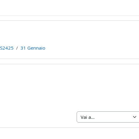
S2425
31 Gennaio
la sezione