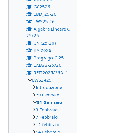
GC2526
LBD_25-26
LWS25-26
Algebra Lineare C
25/26
CN (25-26)
IIA 2026
ProgAlgo-C-25
LAB3B-25/26
RETI2025/26A_1
LWS2425
Introduzione
29 Gennaio
31 Gennaio
3 Febbraio
7 Febbraio
12 febbraio
14 Febbraio