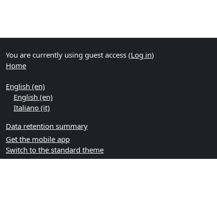
You are currently using guest access (
Log in
)
Home
English ‎(en)‎
English ‎(en)‎
Italiano ‎(it)‎
Data retention summary
Get the mobile app
Switch to the standard theme