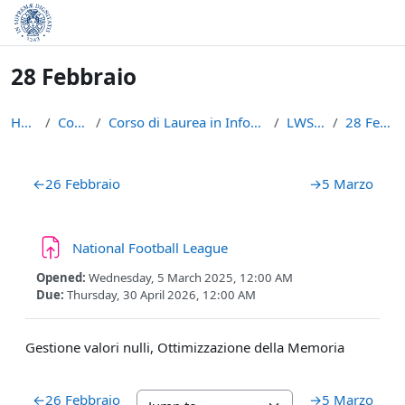
Skip to main content
28 Febbraio
Home
Courses
Corso di Laurea in Informatica (L-31)
LWS2425
28 Febbraio
Section outline
←
26 Febbraio
→
5 Marzo
Assignment
National Football League
Opened:
Wednesday, 5 March 2025, 12:00 AM
Due:
Thursday, 30 April 2026, 12:00 AM
Gestione valori nulli, Ottimizzazione della Memoria
←
26 Febbraio
→
5 Marzo