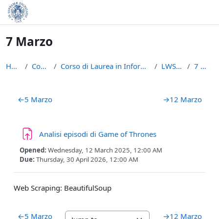
Skip to main content
7 Marzo
Home
Courses
Corso di Laurea in Informatica (L-31)
LWS2425
7 Marzo
Section outline
←
5 Marzo
→
12 Marzo
Assignment
Analisi episodi di Game of Thrones
Opened:
Wednesday, 12 March 2025, 12:00 AM
Due:
Thursday, 30 April 2026, 12:00 AM
Web Scraping: BeautifulSoup
←
5 Marzo
→
12 Marzo