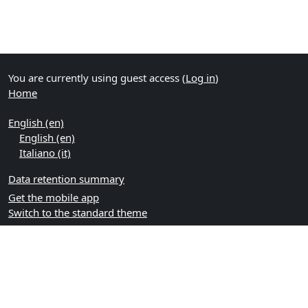
You are currently using guest access (
Log in
)
Home
English ‎(en)‎
English ‎(en)‎
Italiano ‎(it)‎
Data retention summary
Get the mobile app
Switch to the standard theme