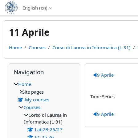
Skip to main content
English ‎(en)‎
11 Aprile
Home
Courses
Corso di Laurea in Informatica (L-31)
Blocks
Skip Navigation
Section out
Navigation
◀︎
9 Aprile
Home
Site pages
Time Series
My courses
Courses
◀︎
9 Aprile
Corso di Laurea in
Informatica (L-31)
Lab2B 26/27
CC 25 26