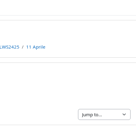
LWS2425
11 Aprile
line