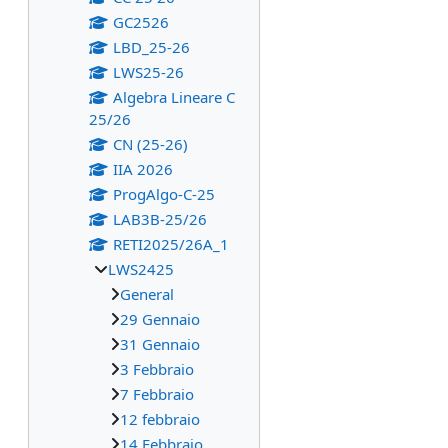
GC2526
LBD_25-26
LWS25-26
Algebra Lineare C
25/26
CN (25-26)
IIA 2026
ProgAlgo-C-25
LAB3B-25/26
RETI2025/26A_1
LWS2425
General
29 Gennaio
31 Gennaio
3 Febbraio
7 Febbraio
12 febbraio
14 Febbraio