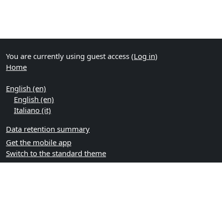
You are currently using guest access (
Log in
)
Home
English ‎(en)‎
English ‎(en)‎
Italiano ‎(it)‎
Data retention summary
Get the mobile app
Switch to the standard theme