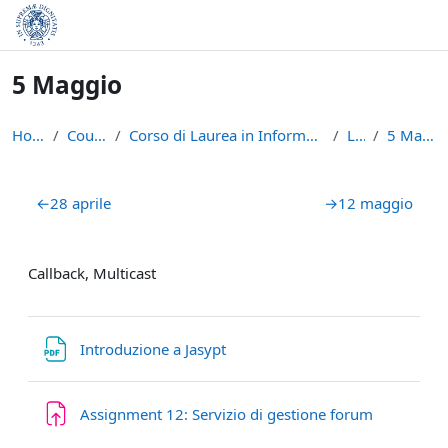
Skip to main content
5 Maggio
Home
Courses
Corso di Laurea in Informatica (L-31)
LRA
5 Maggio
Section outline
←
28 aprile
→
12 maggio
Callback, Multicast
File
Introduzione a Jasypt
Assignment 12: Servizio di gestione forum