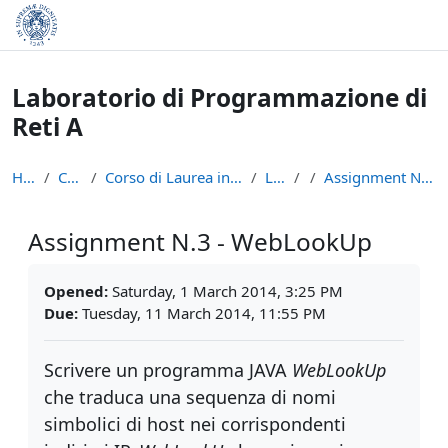
Skip to main content
Laboratorio di Programmazione di
Reti A
Home
Courses
Corso di Laurea in Informatica (L-31)
LPR - A
Assignment N.3 - WebLookUp
Assignment N.3 - WebLookUp
Completion requirements
Opened:
Saturday, 1 March 2014, 3:25 PM
Due:
Tuesday, 11 March 2014, 11:55 PM
Scrivere un programma JAVA
WebLookUp
che traduca una sequenza di nomi
simbolici di host nei corrispondenti