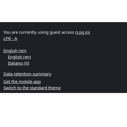
You are currently using guest access (
Log in
)
LPR - A
English ‎(en)‎
English ‎(en)‎
Italiano ‎(it)‎
Data retention summary
Get the mobile app
Switch to the standard theme