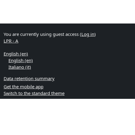
You are currently using guest access (
Log in
)
LPR - A
English ‎(en)‎
English ‎(en)‎
Italiano ‎(it)‎
Data retention summary
Get the mobile app
Switch to the standard theme