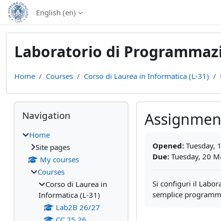
Skip to main content
English ‎(en)‎
Laboratorio di Programmazi
Home
Courses
Corso di Laurea in Informatica (L-31)
Blocks
Skip Navigation
Navigation
Assignmen
Home
Completion require
Opened:
Tuesday, 
Site pages
Due:
Tuesday, 20 M
My courses
Courses
Si configuri il Labor
Corso di Laurea in
semplice programma c
Informatica (L-31)
Lab2B 26/27
CC 25 26