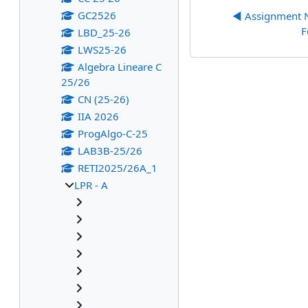
GC2526
◀︎ Assignment N
F
LBD_25-26
LWS25-26
Algebra Lineare C
25/26
CN (25-26)
IIA 2026
ProgAlgo-C-25
LAB3B-25/26
RETI2025/26A_1
LPR - A