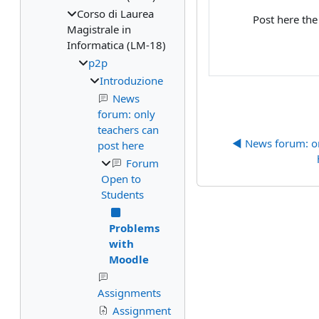
Corso di Laurea
Post here th
Magistrale in
Informatica (LM-18)
p2p
Introduzione
News
forum: only
teachers can
◀︎ News forum: on
post here
Forum
Open to
Students
Problems
with
Moodle
Assignments
Assignment