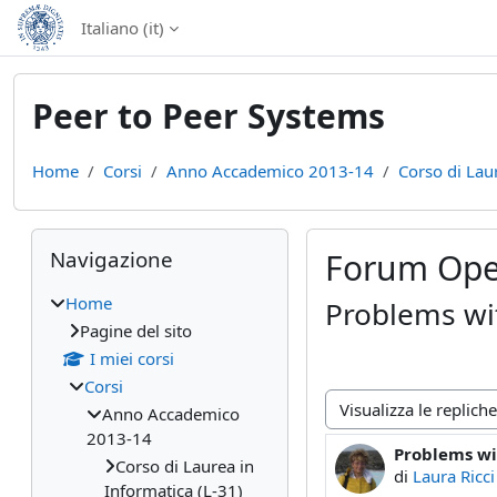
Vai al contenuto principale
Italiano ‎(it)‎
Peer to Peer Systems
Home
Corsi
Anno Accademico 2013-14
Corso di Lau
Blocchi
Salta Navigazione
Navigazione
Forum Ope
Home
Problems wi
Pagine del sito
I miei corsi
Corsi
Anno Accademico
Modalità visualizzazio
2013-14
Problems w
Numero di ris
Corso di Laurea in
di
Laura Ricci
Informatica (L-31)