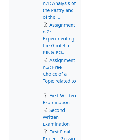
n.1: Analysis of
the Pastry and
of the ...
Assignment
n.2:
Experimenting
the Gnutella
PING-PO...
Assignment
n.3: Free
Choice of a
Topic related to
...
First Written
Examination
Second
Written
Examination
First Final
Project: Gossip