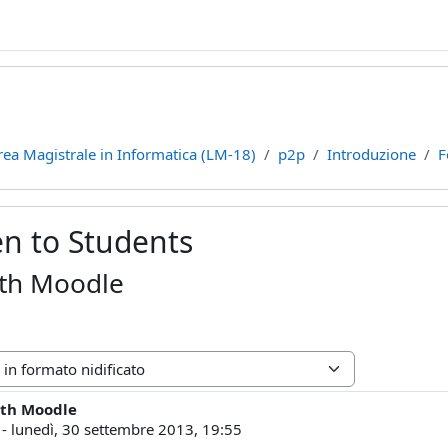
rea Magistrale in Informatica (LM-18)
p2p
Introduzione
F
n to Students
th Moodle
ne
ith Moodle
poste: 0
-
lunedì, 30 settembre 2013, 19:55