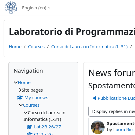
Skip to main content
English ‎(en)‎
Laboratorio di Programmazi
Home
Courses
Corso di Laurea in Informatica (L-31)
Blocks
Skip Navigation
Navigation
News foru
Home
Spostamento
Site pages
My courses
◀︎ Pubblicazione Lu
Courses
Corso di Laurea in
Display mode
Informatica (L-31)
Spostamento
Number of rep
Lab2B 26/27
by
Laura Ricc
CC 25 26