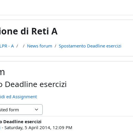
one di Reti A
LPR - A
News forum
Spostamento Deadline esercizi
m
 Deadline esercizi
cidi ed Assignment
 Deadline esercizi
lies: 0
i
-
Saturday, 5 April 2014, 12:09 PM