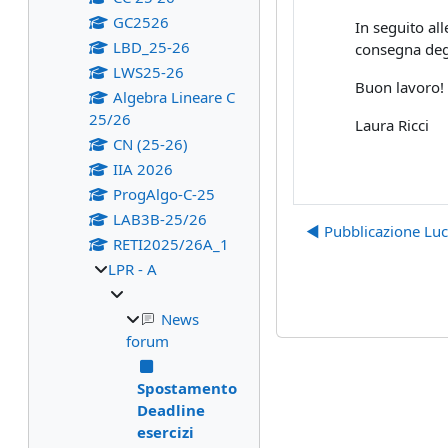
GC2526
In seguito all
LBD_25-26
consegna degl
LWS25-26
Buon lavoro!
Algebra Lineare C
25/26
Laura Ricci
CN (25-26)
IIA 2026
ProgAlgo-C-25
LAB3B-25/26
◀︎ Pubblicazione Lu
RETI2025/26A_1
LPR - A
News
forum
Spostamento
Deadline
esercizi