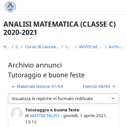
Vai al contenuto principale
ANALISI MATEMATICA (CLASSE C)
2020-2021
Home
Corsi
Corso di Laurea in Informatica (L-31)
INFAN21
AVVISI ed INTRODUZIONE
Archivio annunci
Archivio annunci
Tutoraggio e buone feste
← Materiale lezione 01/04
Esercizi 08/04 →
Modalità visualizzazione
Tutoraggio e buone feste
Numero di risposte: 0
di
MATTIA TALPO
-
giovedì, 1 aprile 2021,
13:12