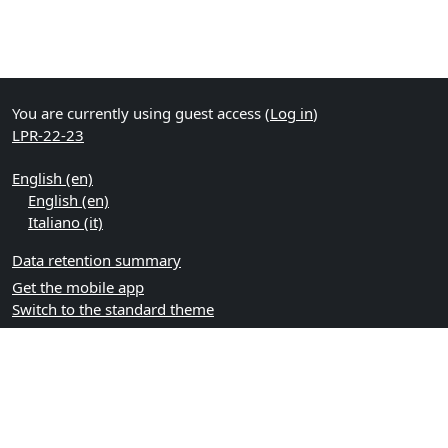
You are currently using guest access (
Log in
)
LPR-22-23
English ‎(en)‎
English ‎(en)‎
Italiano ‎(it)‎
Data retention summary
Get the mobile app
Switch to the standard theme