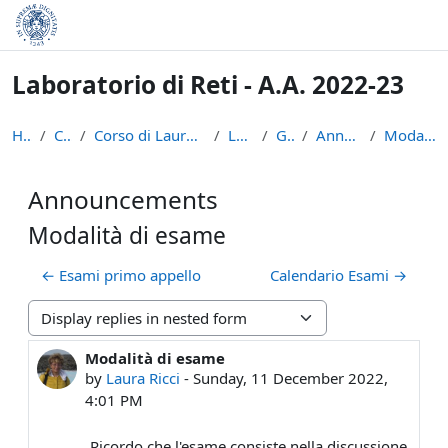
Skip to main content
Laboratorio di Reti - A.A. 2022-23
Home
Courses
Corso di Laurea in Informatica (L-31)
LPR-22-23
General
Announcements
Modalità di esame
Announcements
Modalità di esame
← Esami primo appello
Calendario Esami →
Display mode
Modalità di esame
Number of replies: 0
by
Laura Ricci
-
Sunday, 11 December 2022,
4:01 PM
Ricordo che l'esame consiste nella discussione