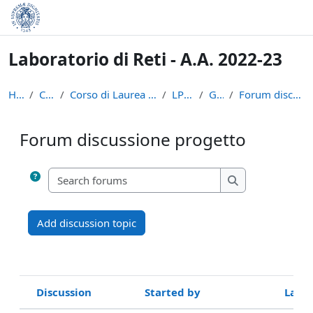
Skip to main content
Laboratorio di Reti - A.A. 2022-23
Home
Courses
Corso di Laurea in Informatica (L-31)
LPR-22-23
General
Forum discussione progetto
Forum discussione progetto
Completion requirements
Search forums
Search forums
Add discussion topic
Discussion
Started by
Last 
Status