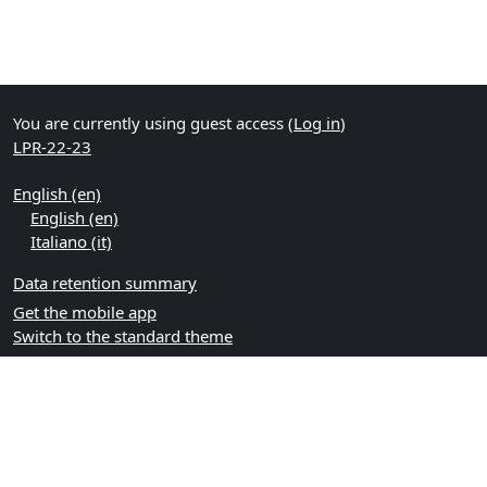
You are currently using guest access (
Log in
)
LPR-22-23
English ‎(en)‎
English ‎(en)‎
Italiano ‎(it)‎
Data retention summary
Get the mobile app
Switch to the standard theme