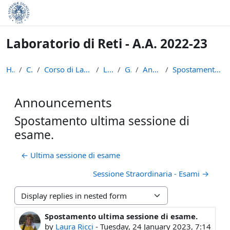
Skip to main content
Laboratorio di Reti - A.A. 2022-23
Home
Courses
Corso di Laurea in Informatica (L-31)
LPR-22-23
General
Announcements
Spostamento ultima sessione di esame.
Announcements
Spostamento ultima sessione di
esame.
← Ultima sessione di esame
Sessione Straordinaria - Esami →
Display mode
Spostamento ultima sessione di esame.
Number of replies: 0
by
Laura Ricci
-
Tuesday, 24 January 2023, 7:14