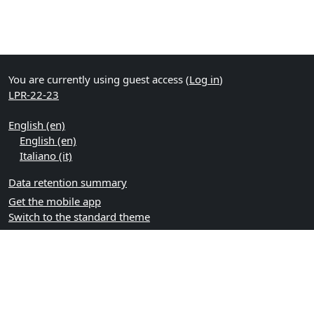
You are currently using guest access (
Log in
)
LPR-22-23
English ‎(en)‎
English ‎(en)‎
Italiano ‎(it)‎
Data retention summary
Get the mobile app
Switch to the standard theme