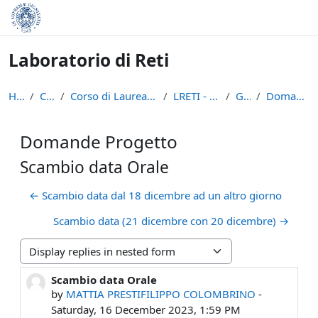
Skip to main content
Laboratorio di Reti
Home
Courses
Corso di Laurea in Informatica (L-31)
LRETI - A.A. 2023/24
General
Domande Progetto
Domande Progetto
Scambio data Orale
← Scambio data dal 18 dicembre ad un altro giorno
Scambio data (21 dicembre con 20 dicembre) →
Display mode
Scambio data Orale
Number of replies: 0
by
MATTIA PRESTIFILIPPO COLOMBRINO
-
Saturday, 16 December 2023, 1:59 PM