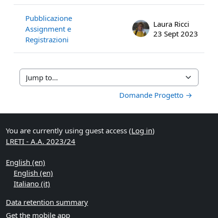
Pubblicazione
Laura Ricci
Assignment e
23 Sept 2023
Registrazioni
Jump to...
Domande Progetto →
You are currently using guest access (
Log in
)
LRETI - A.A. 2023/24
English ‎(en)‎
English ‎(en)‎
Italiano ‎(it)‎
Data retention summary
Get the mobile app