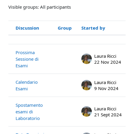
Visible groups: All participants
Discussion
Group
Started by
L
Status
List of discussions. Showing 41 of 4
Prossima
Laura Ricci
Sessione di
22 Nov 2024
Esami
Calendario
Laura Ricci
9 Nov 2024
Esami
Spostamento
Laura Ricci
esami di
21 Sept 2024
Laboratorio