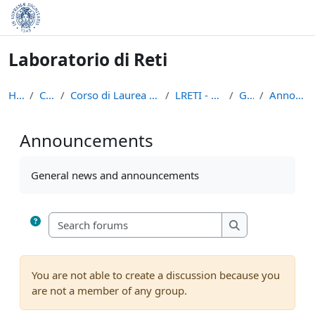
Skip to main content
Laboratorio di Reti
Home
Courses
Corso di Laurea in Informatica (L-31)
LRETI - A.A. 2023/24
General
Announcements
Announcements
Completion requirements
General news and announcements
Search forums
Search forums
You are not able to create a discussion because you
are not a member of any group.