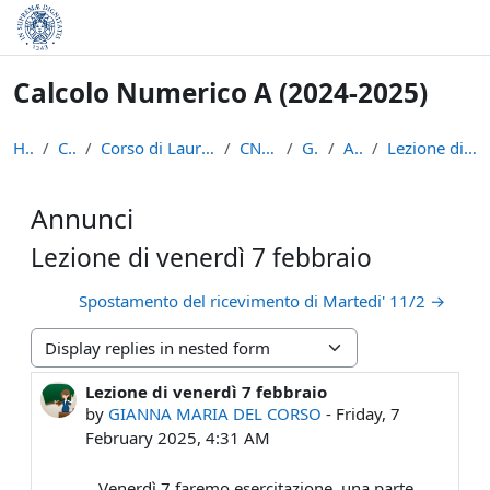
Skip to main content
Calcolo Numerico A (2024-2025)
Home
Courses
Corso di Laurea in Informatica (L-31)
CN-A ( 24-25)
General
Annunci
Lezione di venerdì 7 febbraio
Annunci
Lezione di venerdì 7 febbraio
Spostamento del ricevimento di Martedi' 11/2 →
Display mode
Lezione di venerdì 7 febbraio
Number of replies: 0
by
GIANNA MARIA DEL CORSO
-
Friday, 7
February 2025, 4:31 AM
Venerdì 7 faremo esercitazione, una parte