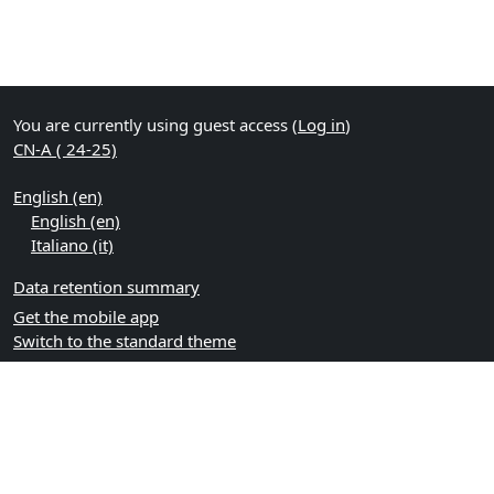
You are currently using guest access (
Log in
)
CN-A ( 24-25)
English ‎(en)‎
English ‎(en)‎
Italiano ‎(it)‎
Data retention summary
Get the mobile app
Switch to the standard theme