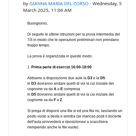
by
GIANNA MARIA DEL CORSO
-
Wednesday, 5
March 2025, 11:06 AM
Buongiorno,
Di seguito le ultime istruzioni per la prova intermedia del
7/3 in modo che le operazioni preliminari non prendano
troppo tempo.
La prova è organizzata in questo modo:
1.
Prima parte di esercizi 16:00-18:00
Abbiamo a disposizione due aule la
D3
e la
D5
:
In
D3
dovranno andare quelli di voi la cui iniziale del
cognome va da
A
a
E
compresa
In
D5
dovranno andare quelli di voi la cui iniziale del
cognome va da
F
a
Z
.
Si prega di disporsi una fila si ed una fila no, lasciando un
posto vuoto a desta e sinistra (se mancao posti il docente
dell'aula provvederà a riposizionavi a scacchiera
riempiendo anche le file vuote) .