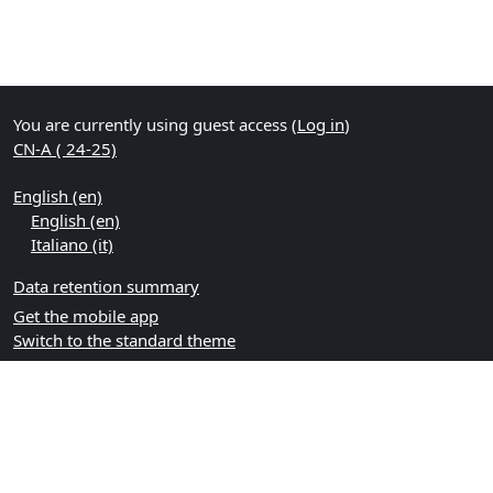
You are currently using guest access (
Log in
)
CN-A ( 24-25)
English ‎(en)‎
English ‎(en)‎
Italiano ‎(it)‎
Data retention summary
Get the mobile app
Switch to the standard theme