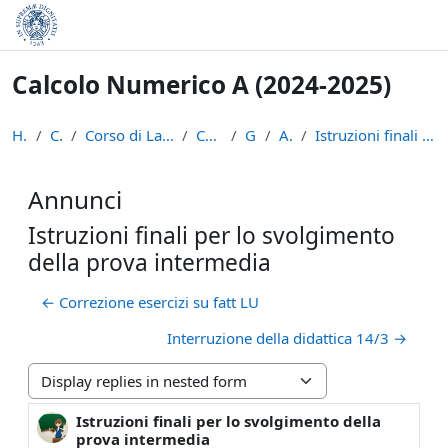
Skip to main content
Calcolo Numerico A (2024-2025)
Home
Courses
Corso di Laurea in Informatica (L-31)
CN-A ( 24-25)
General
Annunci
Istruzioni finali per lo svolgimento della prova i...
Annunci
Istruzioni finali per lo svolgimento
della prova intermedia
← Correzione esercizi su fatt LU
Interruzione della didattica 14/3 →
Display mode
Istruzioni finali per lo svolgimento della
Number of replies: 0
prova intermedia