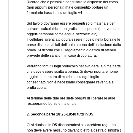
Ricordo che è possibile consultare le dispense del corso
(non appunti personali) ma è consentito portare un
formulario trascritto su un foglio A4.
Sul tavolo dovranno essere presenti solo materiale per
scrivere, calcolatrice non grafica e dispense (ed eventuali
oggetti personali come acqua, fazzoletti etc).
Il cellulare, silenziato dovrà essere riposto nella borsa e le
borse disposte ai lati dell’aula a pena dell’esclusione dalla
prova. Si ricorda che il Regolamento didattico di ateneo
prevede delle sanzioni in caso di copiatura.
Verranno forniti i fogli protocollo per svolgere la pima parte
che deve essere scritta a penna. Si dovrà riportare nome
leggibile e numero di matricola su ogni foglio
consegnato.Non è necessario consegnare l'eventuale
brutta copia.
Al termine delle due ore siete pregati di liberare le aule
recuperando borse e materiale.
2.
Seconda parte 18:25-18:40 tutti in D5
Ci si riunisce in D5 disponendosi a scacchiera (ognuno
non deve avere nessuno davanti/dietro a destra o sinistra )