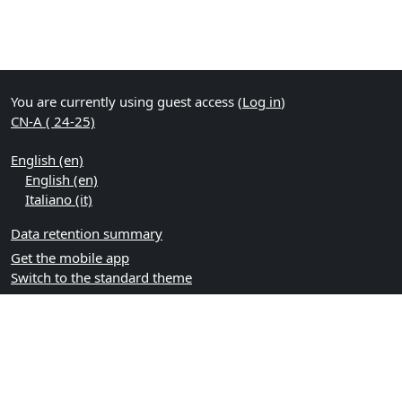
You are currently using guest access (
Log in
)
CN-A ( 24-25)
English ‎(en)‎
English ‎(en)‎
Italiano ‎(it)‎
Data retention summary
Get the mobile app
Switch to the standard theme