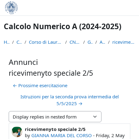
Skip to main content
Calcolo Numerico A (2024-2025)
Home
Courses
Corso di Laurea in Informatica (L-31)
CN-A ( 24-25)
General
Annunci
ricevimenyto speciale 2/5
Annunci
ricevimenyto speciale 2/5
← Prossime esercitazione
Istruzioni per la seconda prova intermedia del
5/5/2025 →
Display mode
ricevimenyto speciale 2/5
Number of replies: 0
by
GIANNA MARIA DEL CORSO
-
Friday, 2 May