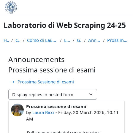
Skip to main content
Laboratorio di Web Scraping 24-25
Home
Courses
Corso di Laurea in Informatica (L-31)
LWS2425
General
Announcements
Prossima sessione di esami
Announcements
Prossima sessione di esami
← Prossima Sessione di esami
Display mode
Prossima sessione di esami
Number of replies: 0
by
Laura Ricci
-
Friday, 20 March 2026, 10:11
AM
Sulla pagina web del corso trovate il