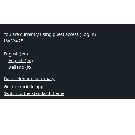
You are currently using guest access (
Log in
)
LWS2425
English ‎(en)‎
English ‎(en)‎
Italiano ‎(it)‎
Data retention summary
Get the mobile app
Switch to the standard theme