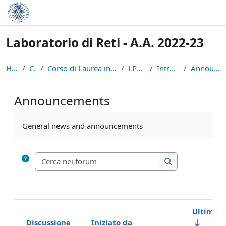
Vai al contenuto principale
Laboratorio di Reti - A.A. 2022-23
Home
Corsi
Corso di Laurea in Informatica (L-31)
LPR-22-23
Introduzione
Announcements
Announcements
Aggregazione dei criteri
General news and announcements
Cerca nei forum
Cerca nei forum
Ultimo i
Discussione
Iniziato da