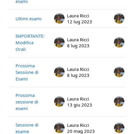
esami
Laura Ricci
Lau
Ultimi esami
12 lug 2023
12 
IMPORTANTE:
Laura Ricci
Lau
Modifica
8 lug 2023
8 l
Orali
Prossima
Laura Ricci
Lau
Sessione di
8 lug 2023
8 l
Esami
Prossima
Laura Ricci
Lau
sessione di
13 giu 2023
13 
esami
Sessione di
Laura Ricci
Lau
20 mag 2023
20
esame