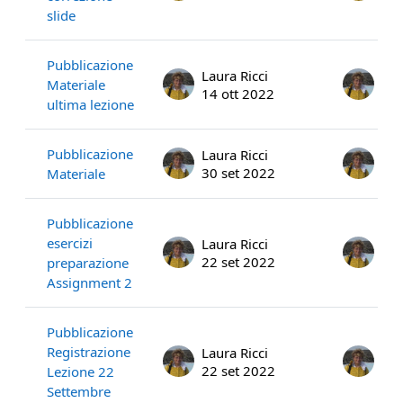
slide
Pubblicazione
Laura Ricci
Lau
Materiale
14 ott 2022
14 
ultima lezione
Pubblicazione
Laura Ricci
Lau
30 set 2022
30 
Materiale
Pubblicazione
esercizi
Laura Ricci
Lau
22 set 2022
22 
preparazione
Assignment 2
Pubblicazione
Registrazione
Laura Ricci
Lau
22 set 2022
22 
Lezione 22
Settembre