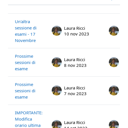
Stato
Elenco delle discussioni. Visualizza
Un'altra
sessione di
Laura Ricci
Lau
10 nov 2023
10 
esami - 17
Novembre
Prossime
Laura Ricci
Lau
sessioni di
8 nov 2023
8 n
esame
Prossime
Laura Ricci
Lau
sessioni di
7 nov 2023
7 n
esame
IMPORTANTE:
Modifica
Laura Ricci
Lau
orario ultima
14 set 2023
14 