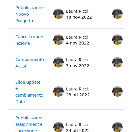
Pubblicazione
Laura Ricci
Lau
Nuovo
18 nov 2022
18 
Progetto
Cancellazione
Laura Ricci
Lau
4 nov 2022
4 n
lezione
Cambiamento
Laura Ricci
Lau
3 nov 2022
3 n
AULA
Slide update
+
Laura Ricci
Lau
28 ott 2022
28 
cambiamento
Data
Pubblicazione
assignment e
Laura Ricci
Lau
24 ott 2022
24 
correzione