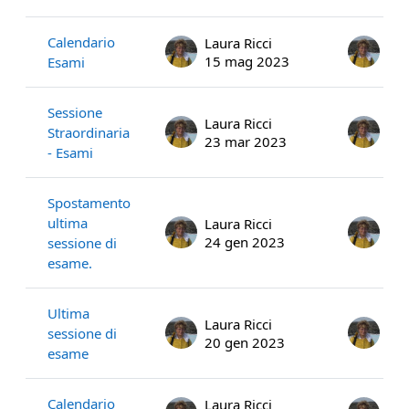
Calendario
Laura Ricci
Lau
15 mag 2023
15
Esami
Sessione
Laura Ricci
Lau
Straordinaria
23 mar 2023
23
- Esami
Spostamento
ultima
Laura Ricci
Lau
24 gen 2023
24 
sessione di
esame.
Ultima
Laura Ricci
Lau
sessione di
20 gen 2023
20 
esame
Calendario
Laura Ricci
Lau