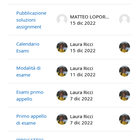
Pubblicazione
MATTEO LOPORCHIO
soluzioni
15 dic 2022
15 
assignment
Calendario
Laura Ricci
Lau
15 dic 2022
15 
Esami
Modalità di
Laura Ricci
Lau
11 dic 2022
11 
esame
Esami primo
Laura Ricci
Lau
7 dic 2022
7 d
appello
Primo appello
Laura Ricci
Lau
7 dic 2022
7 d
di esame
[PROGETTO]