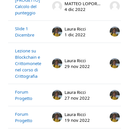
MATTEO LOPORCHIO
Calcolo del
4 dic 2022
4 d
punteggio
Slide 1
Laura Ricci
Lau
1 dic 2022
1 d
Dicembre
Lezione su
Blockchain e
Laura Ricci
Lau
Crittomonete
29 nov 2022
29 
nel corso di
Crittografia
Forum
Laura Ricci
Lau
27 nov 2022
27 
Progetto
Forum
Laura Ricci
Lau
19 nov 2022
19 
Progetto