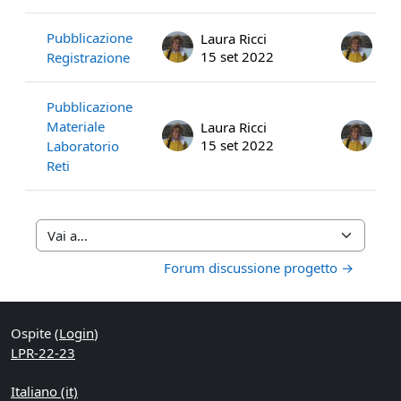
Pubblicazione
Laura Ricci
Lau
15 set 2022
15 
Registrazione
Pubblicazione
Materiale
Laura Ricci
Lau
15 set 2022
15 
Laboratorio
Reti
Vai a...
Forum discussione progetto →
Ospite (
Login
)
LPR-22-23
Italiano ‎(it)‎