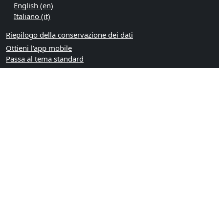
English ‎(en)‎
Italiano ‎(it)‎
Riepilogo della conservazione dei dati
Ottieni l'app mobile
Passa al tema standard