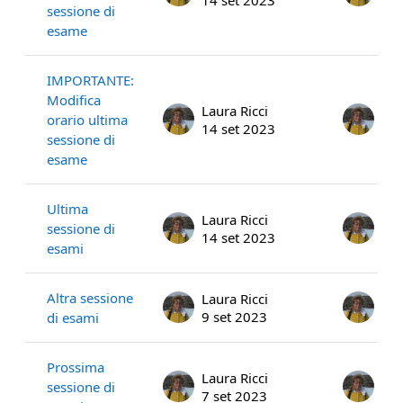
sessione di
esame
IMPORTANTE:
Modifica
Laura Ricci
Lau
orario ultima
14 set 2023
14 
sessione di
esame
Ultima
Laura Ricci
Lau
sessione di
14 set 2023
14 
esami
Altra sessione
Laura Ricci
Lau
9 set 2023
9 s
di esami
Prossima
Laura Ricci
Lau
sessione di
7 set 2023
7 s