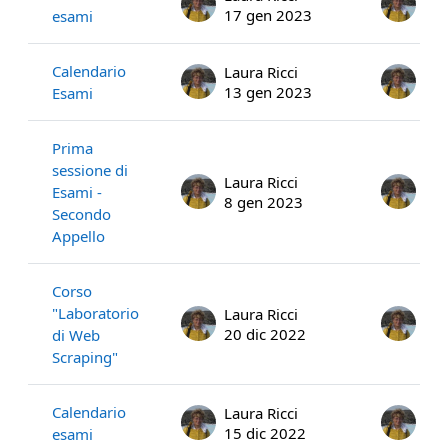
17 gen 2023
17 
esami
Calendario
Laura Ricci
Lau
13 gen 2023
13 
Esami
Prima
sessione di
Laura Ricci
Lau
Esami -
8 gen 2023
8 g
Secondo
Appello
Corso
"Laboratorio
Laura Ricci
Lau
20 dic 2022
20 
di Web
Scraping"
Calendario
Laura Ricci
Lau
15 dic 2022
15 
esami