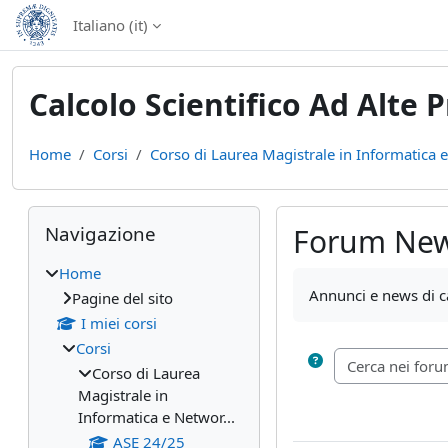
Vai al contenuto principale
Italiano ‎(it)‎
Calcolo Scientifico Ad Alte 
Home
Corsi
Corso di Laurea Magistrale in Informatica e
Blocchi
Salta Navigazione
Navigazione
Forum Ne
Home
Aggregazione dei cri
Annunci e news di c
Pagine del sito
I miei corsi
Corsi
Corso di Laurea
Magistrale in
Informatica e Networ...
ASE 24/25