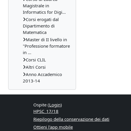
Magistrale in
Informatics for Digi...
Corsi erogati dal
Dipartimento di
Matematica
Master di II livello in
"Professione formatore
in ...
Corsi CLIL
Altri Corsi
Anno Accademico
2013-14
Ospite (
Login
)
HPSC_17/18
Riepilogo della conservazione dei dati
Ottieni l'app mobile