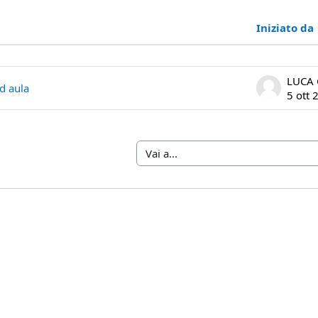
Iniziato da
discussioni. Visualizzazione di 1 discus
d aula
5 ott 
Vai a...