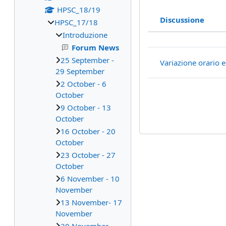
HPSC_18/19
Discussione
HPSC_17/18
Stato
Introduzione
Elenco delle 
Forum News
25 September -
Variazione orario e
29 September
2 October - 6
October
9 October - 13
October
16 October - 20
October
23 October - 27
October
6 November - 10
November
13 November- 17
November