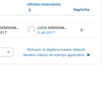
Ultimo intervento
Repliche
Azioni
sioni su 1
LUCA GEMIGNANI
LUCA GEMIGNANI
0
2017
5 ott 2017
Richiami di algebra lineare. Metodi 
iterativi classici ed esempi applicativi.  ▶︎