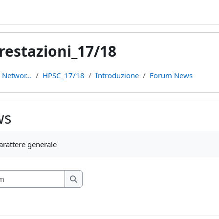
Prestazioni_17/18
 Networ...
HPSC_17/18
Introduzione
Forum News
ws
teri
arattere generale
Cerca nei forum
Cerca nei forum