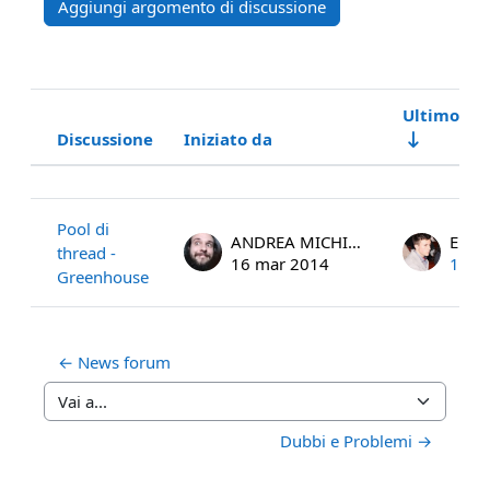
Aggiungi argomento di discussione
Ultimo in
Discussione
Iniziato da
Stato
Elenco delle discussioni. Visualizzaz
Pool di
ANDREA MICHIENZI
EDO
thread -
16 mar 2014
19 m
Greenhouse
← News forum
Vai a...
Dubbi e Problemi →