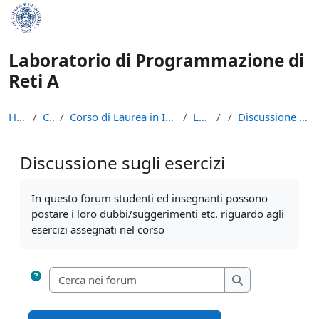
Vai al contenuto principale
Laboratorio di Programmazione di
Reti A
Home
Corsi
Corso di Laurea in Informatica (L-31)
LPR - A
Discussione sugli esercizi
Discussione sugli esercizi
Aggregazione dei criteri
In questo forum studenti ed insegnanti possono
postare i loro dubbi/suggerimenti etc. riguardo agli
esercizi assegnati nel corso
Cerca nei forum
Cerca nei forum