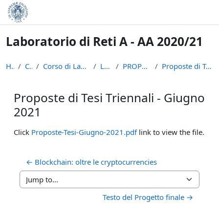
Skip to main content
Laboratorio di Reti A - AA 2020/21
Home
Courses
Corso di Laurea in Informatica (L-31)
LPR-A2021
PROPOSTE DI TIROCINI
Proposte di Tesi Triennali - Giugno 2021
Proposte di Tesi Triennali - Giugno
2021
Completion requirements
Click
Proposte-Tesi-Giugno-2021.pdf
link to view the file.
← Blockchain: oltre le cryptocurrencies
Jump to...
Testo del Progetto finale →