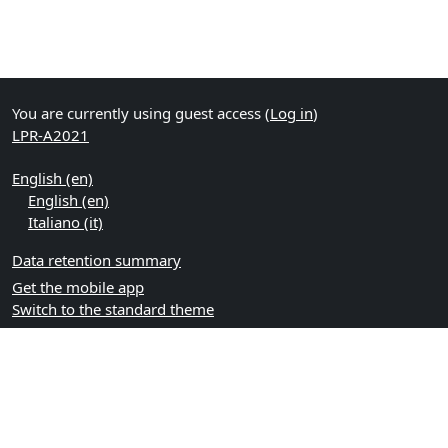
You are currently using guest access (
Log in
)
LPR-A2021
English ‎(en)‎
English ‎(en)‎
Italiano ‎(it)‎
Data retention summary
Get the mobile app
Switch to the standard theme