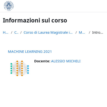
Vai al contenuto principale
Informazioni sul corso
Home
Corsi
Corso di Laurea Magistrale in Informatica (LM-18)
ML 2021
Introduzione
MACHINE LEARNING 2021
Docente:
ALESSIO MICHELI