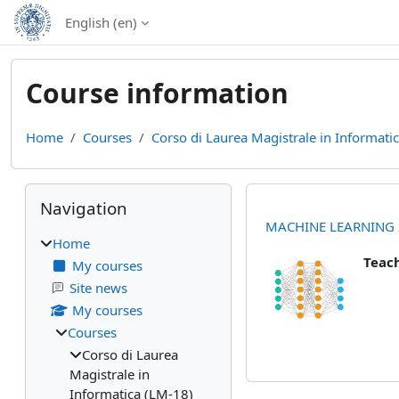
Skip to main content
English ‎(en)‎
Course information
Home
Courses
Corso di Laurea Magistrale in Informati
Blocks
Skip Navigation
Navigation
MACHINE LEARNING 
Home
Teac
My courses
Site news
My courses
Courses
Corso di Laurea
Magistrale in
Informatica (LM-18)