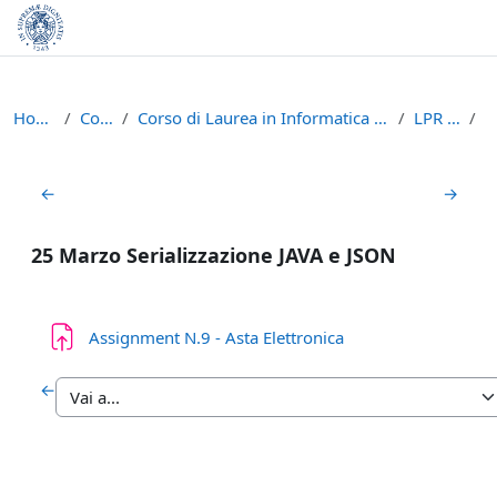
Vai al contenuto principale
Home
Corsi
Corso di Laurea in Informatica (L-31)
LPR - A
Schema della sezione
←
→
25 Marzo Serializzazione JAVA e JSON
Compito
Assignment N.9 - Asta Elettronica
←