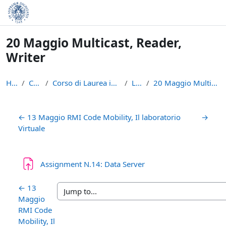
Skip to main content
20 Maggio Multicast, Reader,
Writer
Home
Courses
Corso di Laurea in Informatica (L-31)
LPR - A
20 Maggio Multicast, Reader, Writer
Section outline
←
13 Maggio RMI Code Mobility, Il laboratorio
→
Virtuale
Assignment N.14: Data Server
←
13
Maggio
RMI Code
Mobility, Il