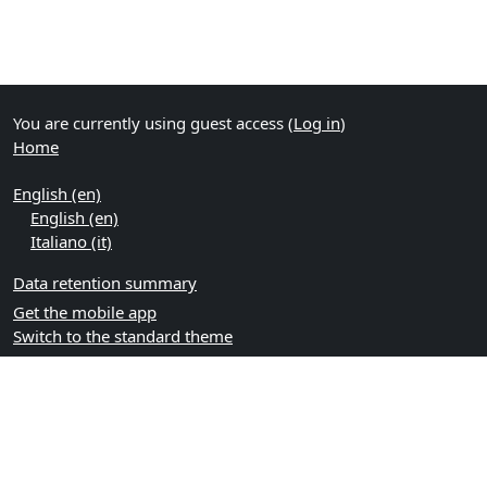
You are currently using guest access (
Log in
)
Home
English ‎(en)‎
English ‎(en)‎
Italiano ‎(it)‎
Data retention summary
Get the mobile app
Switch to the standard theme