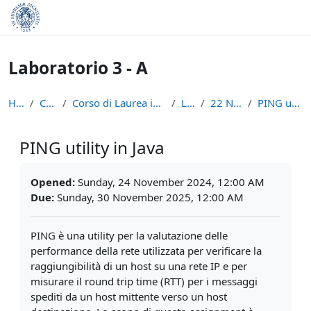
Skip to main content
Laboratorio 3 - A
Home
Courses
Corso di Laurea in Informatica (L-31)
LAB3A
22 Novembre
PING utility in Java
PING utility in Java
Completion requirements
Opened:
Sunday, 24 November 2024, 12:00 AM
Due:
Sunday, 30 November 2025, 12:00 AM
PING è una utility per la valutazione delle
performance della rete utilizzata per verificare la
raggiungibilità di un host su una rete IP e per
misurare il round trip time (RTT) per i messaggi
spediti da un host mittente verso un host