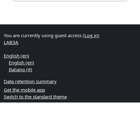
You are currently using guest access (
Log in
)
LAB3A
English ‎(en)‎
English ‎(en)‎
Italiano ‎(it)‎
Data retention summary
Get the mobile app
Switch to the standard theme