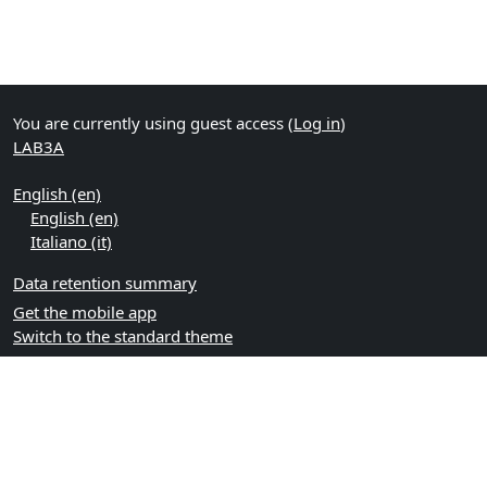
You are currently using guest access (
Log in
)
LAB3A
English ‎(en)‎
English ‎(en)‎
Italiano ‎(it)‎
Data retention summary
Get the mobile app
Switch to the standard theme