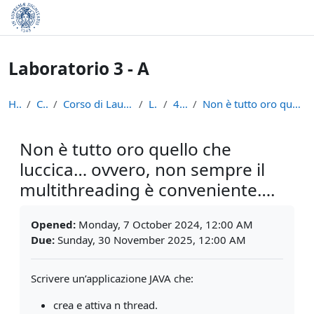
Skip to main content
Laboratorio 3 - A
Home
Courses
Corso di Laurea in Informatica (L-31)
LAB3A
4 Ottobre
Non è tutto oro quello che luccica… ovvero, non se...
Non è tutto oro quello che
luccica… ovvero, non sempre il
multithreading è conveniente….
Completion requirements
Opened:
Monday, 7 October 2024, 12:00 AM
Due:
Sunday, 30 November 2025, 12:00 AM
Scrivere un’applicazione JAVA che:
crea e attiva n thread.