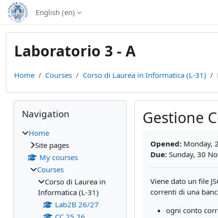
Skip to main content
English ‎(en)‎
Laboratorio 3 - A
Home
Courses
Corso di Laurea in Informatica (L-31)
Blocks
Skip Navigation
Navigation
Gestione C
Home
Completion require
Opened:
Monday, 2
Site pages
Due:
Sunday, 30 No
My courses
Courses
Viene dato un file 
Corso di Laurea in
correnti di una banc
Informatica (L-31)
Lab2B 26/27
ogni conto corr
CC 25 26