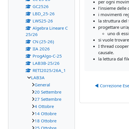
per ogni movime
GC2526
l'insieme delle 
LBD_25-26
i movimenti reg
LWS25-26
la struttura del
progettare un'a
Algebra Lineare C
uno di essi
25/26
si vuole trovar
CN (25-26)
I thread cooper
IIA 2026
causale.
ProgAlgo-C-25
la lettura dal f
LAB3B-25/26
RETI2025/26A_1
LAB3A
General
◀︎ Correzione Es
20 Settembre
27 Settembre
4 Ottobre
14 Ottobre
18 Ottobre
25 Ottobre