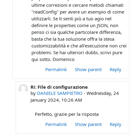
ultime correzioni e cercare metodi chiamati
"readConfig" per avere un esempio di come
utilizzarli. Se ti senti più a tuo agio nel
definire le properties come un JSON, non
penso ci sia qualche particolare differenza,
basta che la tua soluzione offra la stesa
customizzabilità e che all'esecuzione non crei
problemi. Se hai ulteriori dubbi, scrivi pure
qui sotto. Domenico
Permalink
Show parent
Reply
Ri: File di configurazione
In reply to DOMENICO TORTOLA
by
DANIELE SAMPIETRO
-
Wednesday, 24
January 2024, 10:26 AM
Perfetto, grazie per la risposta
Permalink
Show parent
Reply