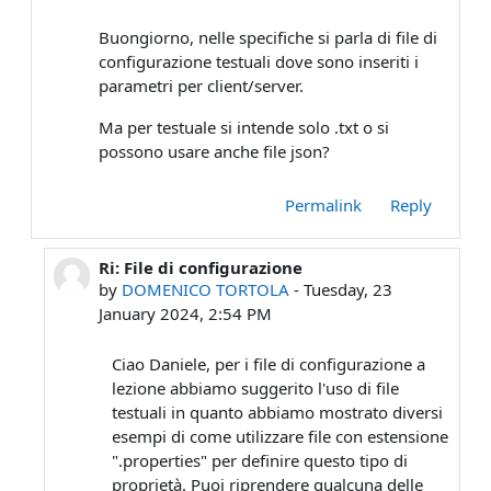
Buongiorno, nelle specifiche si parla di file di
configurazione testuali dove sono inseriti i
parametri per client/server.
Ma per testuale si intende solo .txt o si
possono usare anche file json?
Permalink
Reply
Ri: File di configurazione
In reply to DANIELE SAMPIETRO
by
DOMENICO TORTOLA
-
Tuesday, 23
January 2024, 2:54 PM
Ciao Daniele, per i file di configurazione a
lezione abbiamo suggerito l'uso di file
testuali in quanto abbiamo mostrato diversi
esempi di come utilizzare file con estensione
".properties" per definire questo tipo di
proprietà. Puoi riprendere qualcuna delle