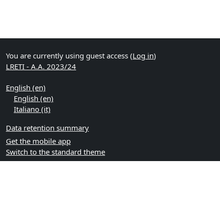
You are currently using guest access (
Log in
)
LRETI - A.A. 2023/24
English ‎(en)‎
English ‎(en)‎
Italiano ‎(it)‎
Data retention summary
Get the mobile app
Switch to the standard theme