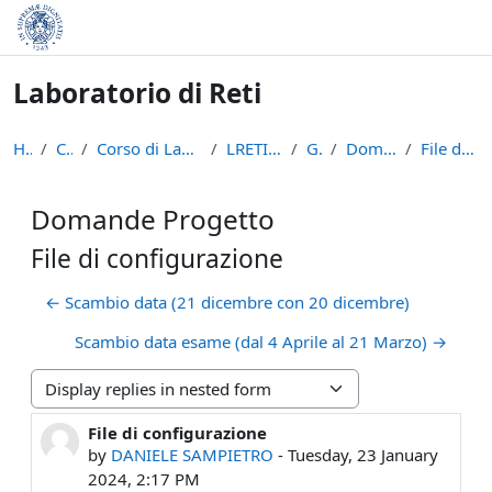
Skip to main content
Laboratorio di Reti
Home
Courses
Corso di Laurea in Informatica (L-31)
LRETI - A.A. 2023/24
General
Domande Progetto
File di configurazione
Domande Progetto
File di configurazione
← Scambio data (21 dicembre con 20 dicembre)
Scambio data esame (dal 4 Aprile al 21 Marzo) →
Display mode
File di configurazione
Number of replies: 2
by
DANIELE SAMPIETRO
-
Tuesday, 23 January
2024, 2:17 PM