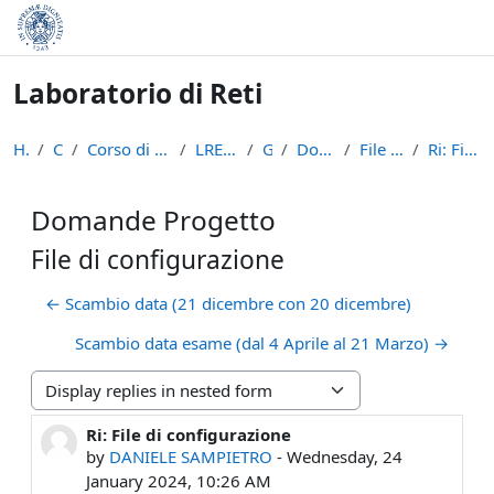
Skip to main content
Laboratorio di Reti
Home
Courses
Corso di Laurea in Informatica (L-31)
LRETI - A.A. 2023/24
General
Domande Progetto
File di configurazione
Ri: File di configurazione
Domande Progetto
File di configurazione
← Scambio data (21 dicembre con 20 dicembre)
Scambio data esame (dal 4 Aprile al 21 Marzo) →
Display mode
Ri: File di configurazione
Number of replies: 0
by
DANIELE SAMPIETRO
-
Wednesday, 24
January 2024, 10:26 AM