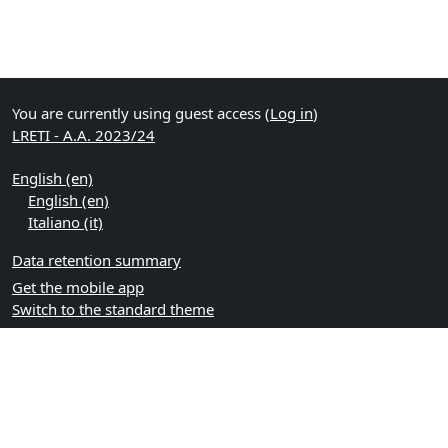
You are currently using guest access (
Log in
)
LRETI - A.A. 2023/24
English ‎(en)‎
English ‎(en)‎
Italiano ‎(it)‎
Data retention summary
Get the mobile app
Switch to the standard theme