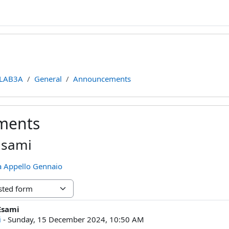
LAB3A
General
Announcements
ments
Esami
a Appello Gennaio
Esami
lies: 0
i
-
Sunday, 15 December 2024, 10:50 AM