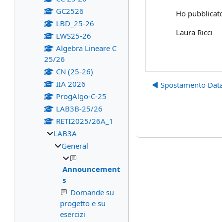
GC2526
Ho pubblicato
LBD_25-26
Laura Ricci
LWS25-26
Algebra Lineare C
25/26
CN (25-26)
IIA 2026
◀︎ Spostamento Dat
ProgAlgo-C-25
LAB3B-25/26
RETI2025/26A_1
LAB3A
General
Announcement
s
Domande su
progetto e su
esercizi