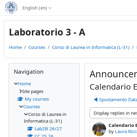
Skip to main content
English ‎(en)‎
Laboratorio 3 - A
Home
Courses
Corso di Laurea in Informatica (L-31)
Blocks
Skip Navigation
Navigation
Announce
Home
Calendario 
Site pages
My courses
◀︎ Spostamento Dat
Courses
Corso di Laurea in
Display mode
Informatica (L-31)
Calendario 
Number of rep
Lab2B 26/27
by
Laura Ricc
CC 25 26