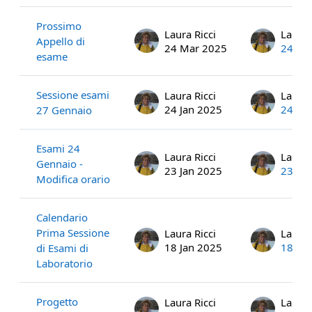
Prossimo
Laura Ricci
Laura 
Appello di
24 Mar 2025
24 Ma
esame
Sessione esami
Laura Ricci
Laura 
24 Jan 2025
24 Ja
27 Gennaio
Esami 24
Laura Ricci
Laura 
Gennaio -
23 Jan 2025
23 Ja
Modifica orario
Calendario
Prima Sessione
Laura Ricci
Laura 
18 Jan 2025
18 Ja
di Esami di
Laboratorio
Progetto
Laura Ricci
Laura 