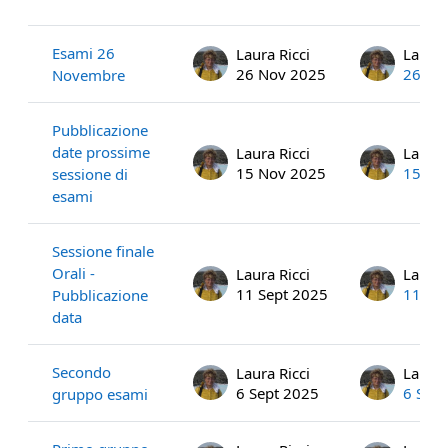
List of discussions. Showing 35 of 3
Esami 26
Laura Ricci
Laura 
26 Nov 2025
26 No
Novembre
Pubblicazione
date prossime
Laura Ricci
Laura 
15 Nov 2025
15 No
sessione di
esami
Sessione finale
Orali -
Laura Ricci
Laura 
11 Sept 2025
11 Se
Pubblicazione
data
Secondo
Laura Ricci
Laura 
6 Sept 2025
6 Sep
gruppo esami