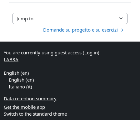
Jump to...
Domande su progetto e su esercizi →
You are currently using guest access (
Log in
)
LAB3A
English ‎(en)‎
English ‎(en)‎
Italiano ‎(it)‎
Data retention summary
Get the mobile app
Switch to the standard theme