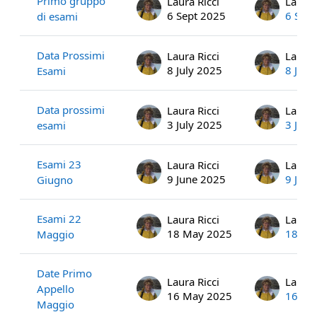
Primo gruppo
Laura Ricci
Laura 
6 Sept 2025
6 Sep
di esami
Data Prossimi
Laura Ricci
Laura 
8 July 2025
8 July
Esami
Data prossimi
Laura Ricci
Laura 
3 July 2025
3 July
esami
Esami 23
Laura Ricci
Laura 
9 June 2025
9 Jun
Giugno
Esami 22
Laura Ricci
Laura 
18 May 2025
18 Ma
Maggio
Date Primo
Laura Ricci
Laura 
Appello
16 May 2025
16 Ma
Maggio