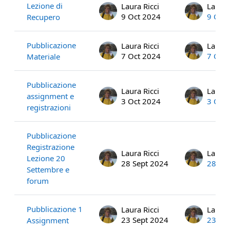
Lezione di
Laura Ricci
Laura 
9 Oct 2024
9 Oct
Recupero
Pubblicazione
Laura Ricci
Laura 
7 Oct 2024
7 Oct
Materiale
Pubblicazione
Laura Ricci
Laura 
assignment e
3 Oct 2024
3 Oct
registrazioni
Pubblicazione
Registrazione
Laura Ricci
Laura 
Lezione 20
28 Sept 2024
28 Se
Settembre e
forum
Pubblicazione 1
Laura Ricci
Laura 
23 Sept 2024
23 Se
Assignment