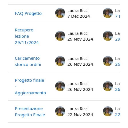
Laura Ricci
Laura 
FAQ Progetto
7 Dec 2024
7 Dec
Recupero
Laura Ricci
Laura 
lezione
29 Nov 2024
29 No
29/11/2024
Caricamento
Laura Ricci
Laura 
26 Nov 2024
26 No
storico ordini
Progetto finale
Laura Ricci
Laura 
-
26 Nov 2024
26 No
Aggiornamento
Presentazione
Laura Ricci
Laura 
22 Nov 2024
22 No
Progetto Finale