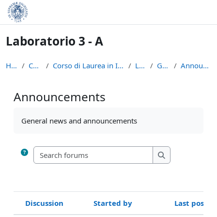
Skip to main content
Laboratorio 3 - A
Home
Courses
Corso di Laurea in Informatica (L-31)
LAB3A
General
Announcements
Announcements
Completion requirements
General news and announcements
Search forums
Search forums
Discussion
Started by
Last post
Status