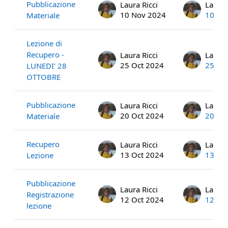
Pubblicazione
Laura Ricci
Laura 
10 Nov 2024
10 No
Materiale
Lezione di
Recupero -
Laura Ricci
Laura 
25 Oct 2024
25 Oc
LUNEDI' 28
OTTOBRE
Pubblicazione
Laura Ricci
Laura 
20 Oct 2024
20 Oc
Materiale
Recupero
Laura Ricci
Laura 
13 Oct 2024
13 Oc
Lezione
Pubblicazione
Laura Ricci
Laura 
Registrazione
12 Oct 2024
12 Oc
lezione