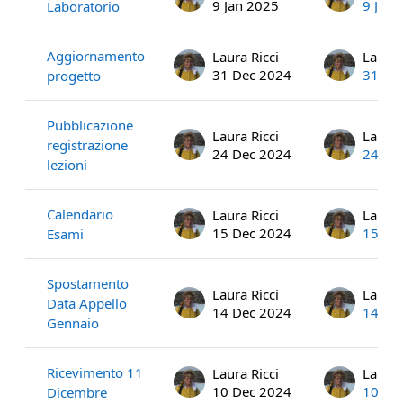
9 Jan 2025
9 Jan 
Laboratorio
Aggiornamento
Laura Ricci
Laura 
31 Dec 2024
31 De
progetto
Pubblicazione
Laura Ricci
Laura 
registrazione
24 Dec 2024
24 De
lezioni
Calendario
Laura Ricci
Laura 
15 Dec 2024
15 De
Esami
Spostamento
Laura Ricci
Laura 
Data Appello
14 Dec 2024
14 De
Gennaio
Ricevimento 11
Laura Ricci
Laura 
10 Dec 2024
10 De
Dicembre