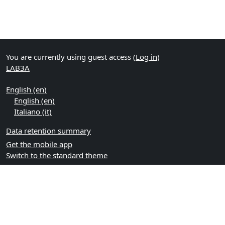
You are currently using guest access (
Log in
)
LAB3A
English ‎(en)‎
English ‎(en)‎
Italiano ‎(it)‎
Data retention summary
Get the mobile app
Switch to the standard theme