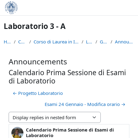
Skip to main content
Laboratorio 3 - A
Home
Courses
Corso di Laurea in Informatica (L-31)
LAB3A
General
Announcements
Announcements
Calendario Prima Sessione di Esami
di Laboratorio
← Progetto Laboratorio
Esami 24 Gennaio - Modifica orario →
Display mode
Calendario Prima Sessione di Esami di
Number of replies: 0
Laboratorio