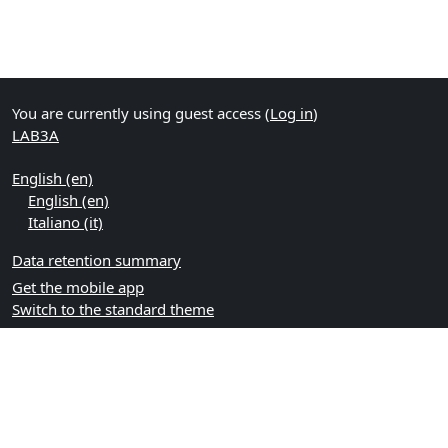
You are currently using guest access (
Log in
)
LAB3A
English ‎(en)‎
English ‎(en)‎
Italiano ‎(it)‎
Data retention summary
Get the mobile app
Switch to the standard theme