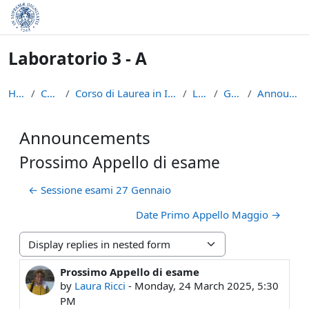
Skip to main content
Laboratorio 3 - A
Home
Courses
Corso di Laurea in Informatica (L-31)
LAB3A
General
Announcements
Announcements
Prossimo Appello di esame
← Sessione esami 27 Gennaio
Date Primo Appello Maggio →
Display mode
Prossimo Appello di esame
Number of replies: 0
by
Laura Ricci
-
Monday, 24 March 2025, 5:30
PM