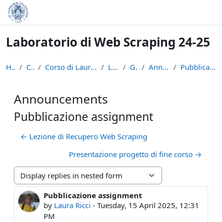
Skip to main content
Laboratorio di Web Scraping 24-25
Home
Courses
Corso di Laurea in Informatica (L-31)
LWS2425
General
Announcements
Pubblicazione assignment
Announcements
Pubblicazione assignment
← Lezione di Recupero Web Scraping
Presentazione progetto di fine corso →
Display mode
Pubblicazione assignment
Number of replies: 0
by
Laura Ricci
-
Tuesday, 15 April 2025, 12:31
PM