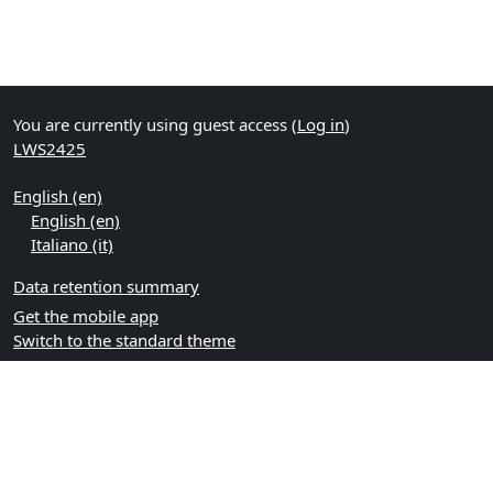
You are currently using guest access (
Log in
)
LWS2425
English ‎(en)‎
English ‎(en)‎
Italiano ‎(it)‎
Data retention summary
Get the mobile app
Switch to the standard theme