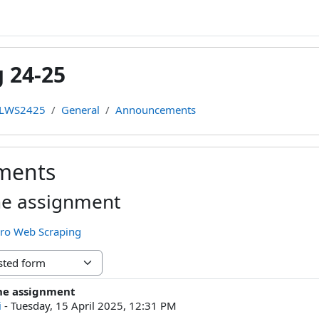
 24-25
LWS2425
General
Announcements
ments
ne assignment
ero Web Scraping
ne assignment
lies: 0
i
-
Tuesday, 15 April 2025, 12:31 PM