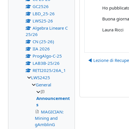
GC2526
Ho pubblicato 
LBD_25-26
Buona giorna
LWS25-26
Algebra Lineare C
Laura Ricci
25/26
CN (25-26)
IIA 2026
ProgAlgo-C-25
◀︎ Lezione di Recup
LAB3B-25/26
RETI2025/26A_1
LWS2425
General
Announcement
s
MAGICIAN:
Mining and
gAmblinG