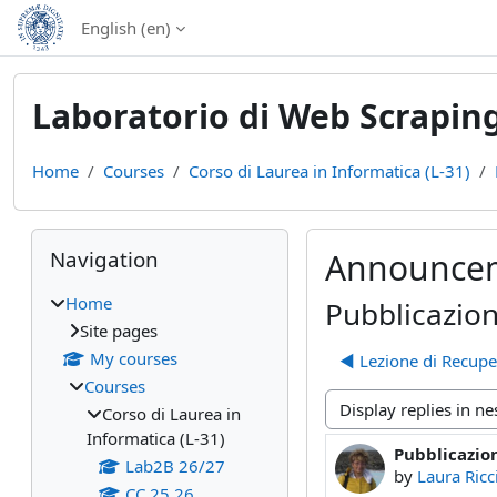
Skip to main content
English ‎(en)‎
Laboratorio di Web Scraping
Home
Courses
Corso di Laurea in Informatica (L-31)
Blocks
Skip Navigation
Navigation
Announce
Home
Pubblicazio
Site pages
My courses
◀︎ Lezione di Recup
Courses
Corso di Laurea in
Display mode
Informatica (L-31)
Pubblicazio
Number of rep
Lab2B 26/27
by
Laura Ricc
CC 25 26