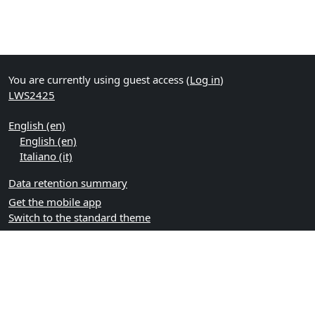
You are currently using guest access (
Log in
)
LWS2425
English ‎(en)‎
English ‎(en)‎
Italiano ‎(it)‎
Data retention summary
Get the mobile app
Switch to the standard theme