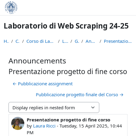
Skip to main content
Laboratorio di Web Scraping 24-25
Home
Courses
Corso di Laurea in Informatica (L-31)
LWS2425
General
Announcements
Presentazione progetto di fine corso
Announcements
Presentazione progetto di fine corso
← Pubblicazione assignment
Pubblicazione progetto finale del Corso →
Display mode
Presentazione progetto di fine corso
Number of replies: 0
by
Laura Ricci
-
Tuesday, 15 April 2025, 10:44
PM