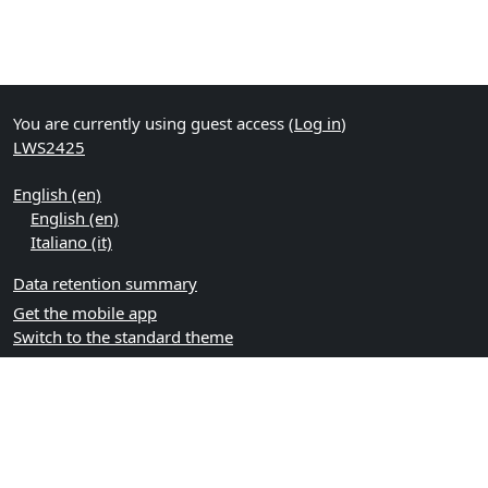
You are currently using guest access (
Log in
)
LWS2425
English ‎(en)‎
English ‎(en)‎
Italiano ‎(it)‎
Data retention summary
Get the mobile app
Switch to the standard theme