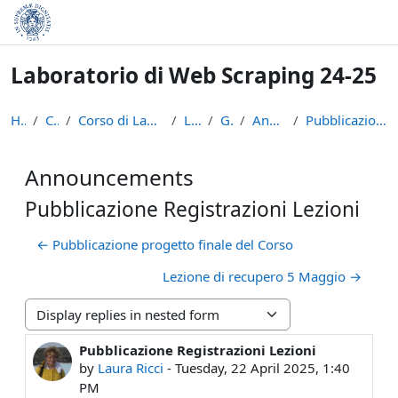
Skip to main content
Laboratorio di Web Scraping 24-25
Home
Courses
Corso di Laurea in Informatica (L-31)
LWS2425
General
Announcements
Pubblicazione Registrazioni Lezioni
Announcements
Pubblicazione Registrazioni Lezioni
← Pubblicazione progetto finale del Corso
Lezione di recupero 5 Maggio →
Display mode
Pubblicazione Registrazioni Lezioni
Number of replies: 0
by
Laura Ricci
-
Tuesday, 22 April 2025, 1:40
PM