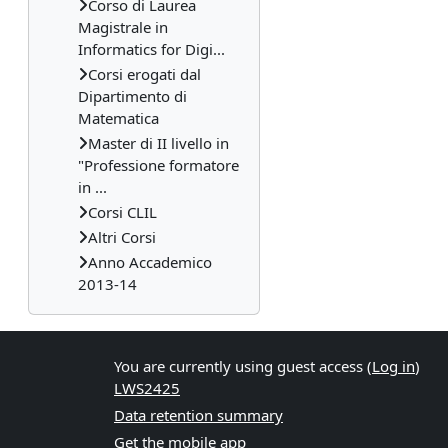
Corso di Laurea
Magistrale in
Informatics for Digi...
Corsi erogati dal
Dipartimento di
Matematica
Master di II livello in
"Professione formatore
in ...
Corsi CLIL
Altri Corsi
Anno Accademico
2013-14
You are currently using guest access (
Log in
)
LWS2425
Data retention summary
Get the mobile app