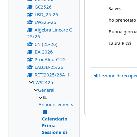
GC2526
Salve,
LBD_25-26
ho prenotato 
LWS25-26
Algebra Lineare C
Buona giorna
25/26
Laura Ricci
CN (25-26)
IIA 2026
ProgAlgo-C-25
LAB3B-25/26
RETI2025/26A_1
◀︎ Lezione di recup
LWS2425
General
Announcements
Calendario
Prima
Sessione di