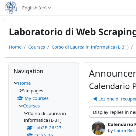
Skip to main content
English ‎(en)‎
Laboratorio di Web Scraping
Home
Courses
Corso di Laurea in Informatica (L-31)
Blocks
Skip Navigation
Navigation
Announce
Home
Calendario 
Site pages
My courses
◀︎ Lezione di recup
Courses
Corso di Laurea in
Display mode
Informatica (L-31)
Calendario 
Number of rep
Lab2B 26/27
by
Laura Ricc
CC 25 26