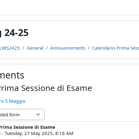
 24-25
LWS2425
General
Announcements
Calendario Prima Ses
ments
Prima Sessione di Esame
ero 5 Maggio
Prima Sessione di Esame
lies: 0
i
-
Tuesday, 27 May 2025, 8:16 AM