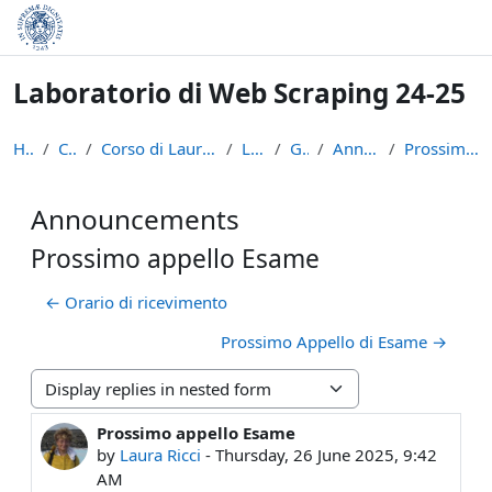
Skip to main content
Laboratorio di Web Scraping 24-25
Home
Courses
Corso di Laurea in Informatica (L-31)
LWS2425
General
Announcements
Prossimo appello Esame
Announcements
Prossimo appello Esame
← Orario di ricevimento
Prossimo Appello di Esame →
Display mode
Prossimo appello Esame
Number of replies: 0
by
Laura Ricci
-
Thursday, 26 June 2025, 9:42
AM