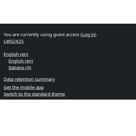
You are currently using guest access (
Log in
)
LWS2425
English ‎(en)‎
English ‎(en)‎
Italiano ‎(it)‎
Data retention summary
Get the mobile app
Switch to the standard theme