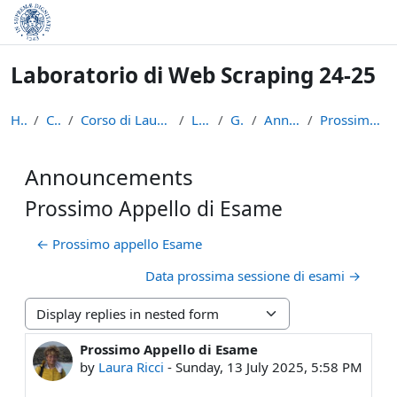
Skip to main content
Laboratorio di Web Scraping 24-25
Home
Courses
Corso di Laurea in Informatica (L-31)
LWS2425
General
Announcements
Prossimo Appello di Esame
Announcements
Prossimo Appello di Esame
← Prossimo appello Esame
Data prossima sessione di esami →
Display mode
Prossimo Appello di Esame
Number of replies: 0
by
Laura Ricci
-
Sunday, 13 July 2025, 5:58 PM