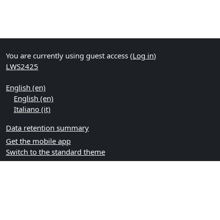
You are currently using guest access (
Log in
)
LWS2425
English ‎(en)‎
English ‎(en)‎
Italiano ‎(it)‎
Data retention summary
Get the mobile app
Switch to the standard theme