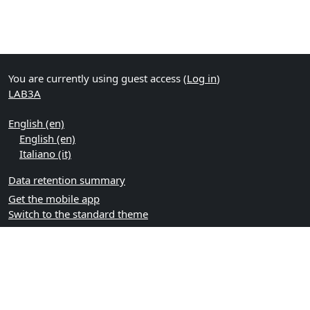
You are currently using guest access (
Log in
)
LAB3A
English ‎(en)‎
English ‎(en)‎
Italiano ‎(it)‎
Data retention summary
Get the mobile app
Switch to the standard theme