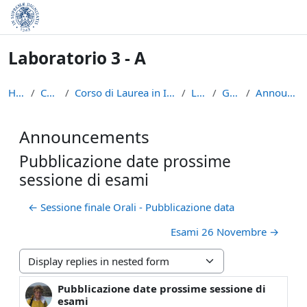
Skip to main content
Laboratorio 3 - A
Home
Courses
Corso di Laurea in Informatica (L-31)
LAB3A
General
Announcements
Announcements
Pubblicazione date prossime
sessione di esami
← Sessione finale Orali - Pubblicazione data
Esami 26 Novembre →
Display mode
Pubblicazione date prossime sessione di
Number of replies: 0
esami