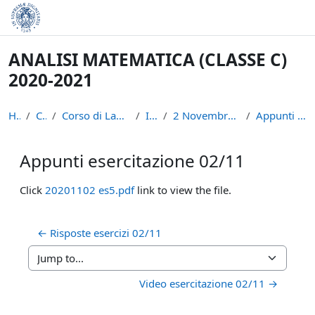
Skip to main content
ANALISI MATEMATICA (CLASSE C)
2020-2021
Home
Courses
Corso di Laurea in Informatica (L-31)
INFAN21
2 Novembre - 7 Novembre: VIII sett.
Appunti esercitazione 02/11
Appunti esercitazione 02/11
Completion requirements
Click
20201102 es5.pdf
link to view the file.
← Risposte esercizi 02/11
Jump to...
Video esercitazione 02/11 →