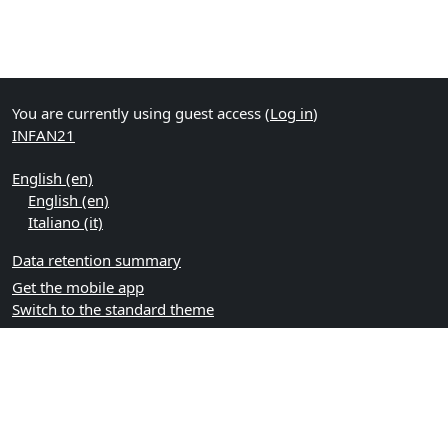
You are currently using guest access (
Log in
)
INFAN21
English ‎(en)‎
English ‎(en)‎
Italiano ‎(it)‎
Data retention summary
Get the mobile app
Switch to the standard theme