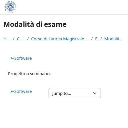
Skip to main content
Modalità di esame
Home
Courses
Corso di Laurea Magistrale in Informatica (LM-18)
ELN
Modalità di esame
Section outline
←
Software
Progetto o seminario.
←
Software