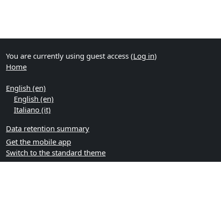
You are currently using guest access (
Log in
)
Home
English ‎(en)‎
English ‎(en)‎
Italiano ‎(it)‎
Data retention summary
Get the mobile app
Switch to the standard theme